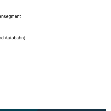
densegment
nd Autobahn)