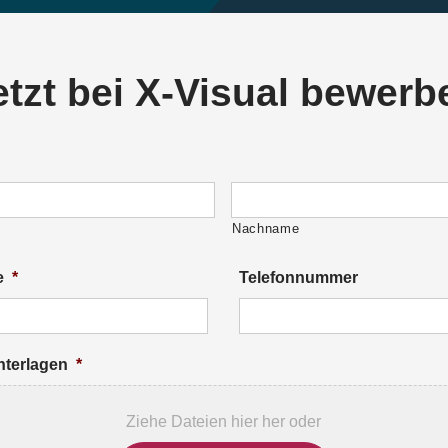
etzt bei X-Visual bewerb
Nachname
e
*
Telefonnummer
terlagen
*
Ziehe Dateien hier her oder