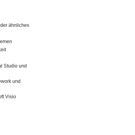
der ähnliches
Themen
eit
al Studio und
ework und
ft Visio