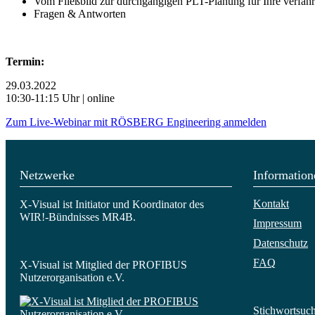
Vom Fließbild zur durchgängigen PLT-Planung für Ihre verfah
Fragen & Antworten
Termin:
29.03.2022
10:30-11:15 Uhr | online
Zum Live-Webinar mit RÖSBERG Engineering anmelden
Netzwerke
Information
Kontakt
X-Visual ist Initiator und Koordinator des
WIR!-Bündnisses MR4B.
Impressum
Datenschutz
FAQ
X-Visual ist Mitglied der PROFIBUS
Nutzerorganisation e.V.
Stichwortsuc