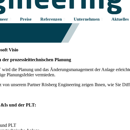
neer
Preise
Referenzen
Unternehmen
Aktuelles
und Geld durch intelligente R&I-Fließbild
soft Visio
n der prozessleittechnischen Planung
T wird die Planung und das Änderungsmanagement der Anlage erleichte
ige Planungsfehler vermieden.
z von unserem Partner Rösberg Engineering zeigen Ihnen, wie Sie Dif
 R&Is und der PLT:
I und PLT